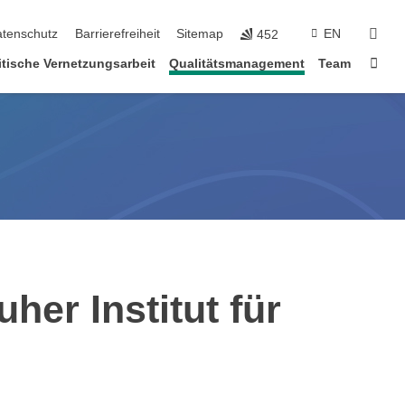
suc
tenschutz
Barrierefreiheit
Sitemap
EN
452
Star
itische Vernetzungsarbeit
Qualitätsmanagement
Team
her Institut für